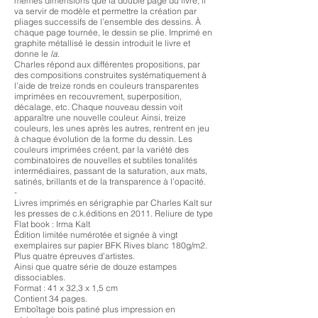
mêmes dimensions que la double page du livre, il
va servir de modèle et permettre la création par
pliages successifs de l’ensemble des dessins. À
chaque page tournée, le dessin se plie. Imprimé en
graphite métallisé le dessin introduit le livre et
donne le
la
.
Charles répond aux différentes propositions, par
des compositions construites systématiquement à
l’aide de treize ronds en couleurs transparentes
imprimées en recouvrement, superposition,
décalage, etc. Chaque nouveau dessin voit
apparaître une nouvelle couleur. Ainsi, treize
couleurs, les unes après les autres, rentrent en jeu
à chaque évolution de la forme du dessin. Les
couleurs imprimées créent, par la variété des
combinatoires de nouvelles et subtiles tonalités
intermédiaires, passant de la saturation, aux mats,
satinés, brillants et de la transparence à l’opacité.
-
Livres imprimés en sérigraphie par Charles Kalt sur
les presses de c.k.éditions en 2011. Reliure de type
Flat book : Irma Kalt
Édition limitée numérotée et signée à vingt
exemplaires sur papier BFK Rives blanc 180g/m2.
Plus quatre épreuves d’artistes.
Ainsi que quatre série de douze estampes
dissociables.
Format : 41 x 32,3 x 1,5 cm
Contient 34 pages.
Emboîtage bois patiné plus impression en