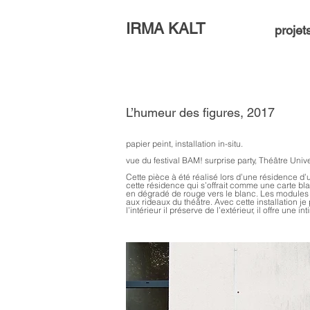
IRMA KALT
projet
L’humeur des figures, 2017
papier peint, installation in-situ.
vue du festival BAM! surprise party, Théâtre Univ
Cette pièce à été réalisé lors d’une résidence d
cette résidence qui s’offrait comme une carte blan
en dégradé de rouge vers le blanc. Les modules s
aux rideaux du théâtre. Avec cette installation je
l’intérieur il préserve de l’extérieur, il offre une in